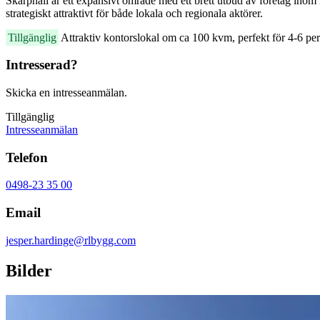
Skarphäll är ett expansivt område med ett brett utbud av företag inom h
strategiskt attraktivt för både lokala och regionala aktörer.
Tillgänglig
Attraktiv kontorslokal om ca 100 kvm, perfekt för 4-6 per
Intresserad?
Skicka en intresseanmälan.
Tillgänglig
Intresseanmälan
Telefon
0498-23 35 00
Email
jesper.hardinge@rlbygg.com
Bilder