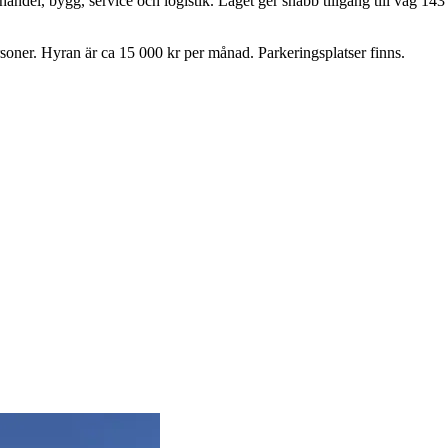
andel, bygg, service och logistik. Läget ger snabb tillgång till väg 143
soner. Hyran är ca 15 000 kr per månad. Parkeringsplatser finns.